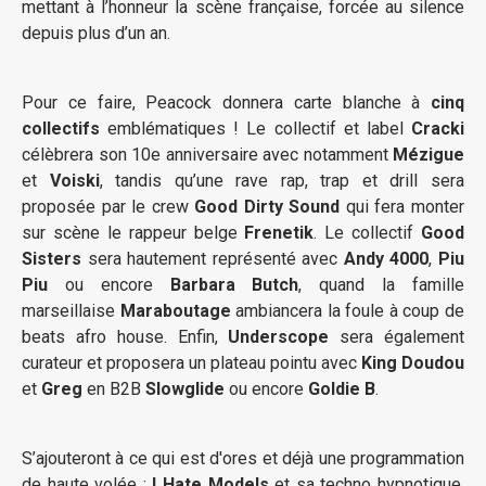
mettant à l’honneur la scène française, forcée au silence
depuis plus d’un an.
Pour ce faire, Peacock donnera carte blanche à
cinq
collectifs
emblématiques ! Le collectif et label
Cracki
célèbrera son 10e anniversaire avec notamment
Mézigue
et
Voiski
, tandis qu’une rave rap, trap et drill sera
proposée par le crew
Good
Dirty
Sound
qui fera monter
sur scène le rappeur belge
Frenetik
. Le collectif
Good
Sisters
sera hautement représenté avec
Andy
4000
,
Piu
Piu
ou encore
Barbara
Butch
, quand la famille
marseillaise
Maraboutage
ambiancera la foule à coup de
beats afro house. Enfin,
Underscope
sera également
curateur et proposera un plateau pointu avec
King
Doudou
et
Greg
en B2B
Slowglide
ou encore
Goldie
B
.
S’ajouteront à ce qui est d'ores et déjà une programmation
de haute volée :
I Hate Models
et sa techno hypnotique,