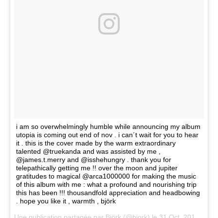
i am so overwhelmingly humble while announcing my album
utopia is coming out end of nov . i can´t wait for you to hear
it . this is the cover made by the warm extraordinary
talented @truekanda and was assisted by me ,
@james.t.merry and @isshehungry . thank you for
telepathically getting me !! over the moon and jupiter
gratitudes to magical @arca1000000 for making the music
of this album with me : what a profound and nourishing trip
this has been !!! thousandfold appreciation and headbowing
. hope you like it , warmth , björk
Une publication partagée par Björk (@bjork) le
31 Oct. 2017 à 5h59 PDT