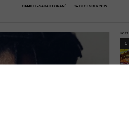
CAMILLE-SARAH LORANÉ
24 DECEMBER 2019
MOST
1
Le f
prog