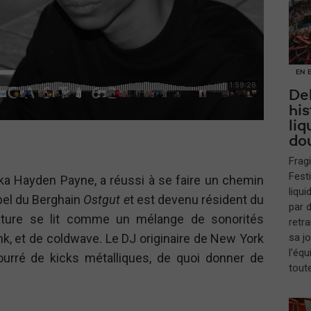
EN 
Del
hi
liq
do
Fragi
Fest
ka Hayden Payne, a réussi à se faire un chemin
liqui
abel du Berghain
Ostgut e
t est devenu résident du
par 
nature se lit comme un mélange de sonorités
retra
unk, et de coldwave. Le DJ originaire de New York
sa j
l'équ
urré de kicks métalliques, de quoi donner de
tout