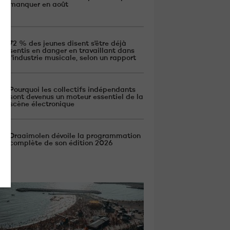
manquer en août
72 % des jeunes disent s'être déjà
sentis en danger en travaillant dans
l'industrie musicale, selon un rapport
Pourquoi les collectifs indépendants
sont devenus un moteur essentiel de la
scène électronique
Draaimolen dévoile la programmation
complète de son édition 2026