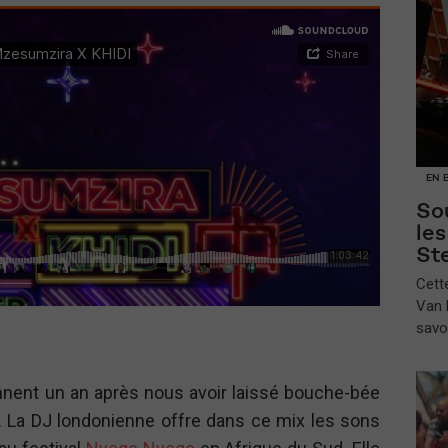
EN 
Sou
le
St
​Cet
Van B
savo
nent un an après nous avoir laissé bouche-bée
. La DJ londonienne offre dans ce mix les sons