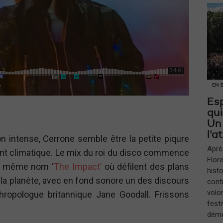
EN 
Esp
qui
Un
l'
ntense, Cerrone semble être la petite piqure
Aprè
ent climatique. Le mix du roi du disco commence
Flore
du même nom ‘
The Impact’
où défilent des plans
histo
 la planète, avec en fond sonore un des discours
cont
volo
hropologue britannique Jane Goodall. Frissons
festi
démé