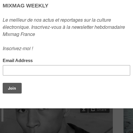
2
3
 partagé il y a deux semaines ce mix intense à
pnotiques nous font décoller avec ses sonorités
4
es légendes de l’acid. Son succès se voit déjà à
rqués au Rex et au Fabric à Londres, qui l'ont
nternationale.
5