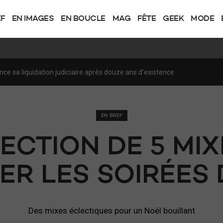
EF
EN IMAGES
EN BOUCLE
MAG
FÊTE
GEEK
MODE
de XRDS avec Steven Van Belle
EN BREF
ECTION DE 5 MI
ER LES SOIRÉES
Des mixes éclectiques pour un Noël bouillant