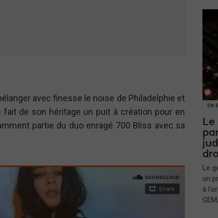
élanger avec finesse le noise de Philadelphie et
EN 
 fait de son héritage un puit à création pour en
Le
notamment partie du duo enragé 700 Bliss avec sa
par
jud
dro
Le g
un p
à l’
GEMA