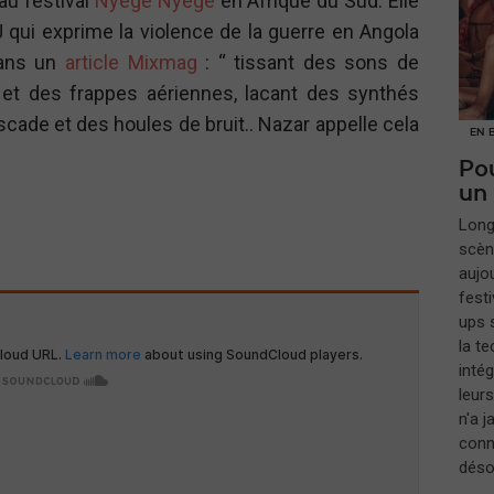
au festival
Nyege Nyege
en Afrique du Sud. Elle
qui exprime la violence de la guerre en Angola
dans un
article Mixmag
: “ tissant des sons de
et des frappes aériennes, lacant des synthés
cade et des houles de bruit.. Nazar appelle cela
EN 
Pou
un
​Lon
scèn
aujou
festi
ups s
la t
inté
leur
n'a 
conna
déso