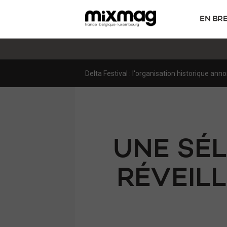
EN BR
Sous le viaduc, la fête: dans les coulisses 
UNE SÉL
RÉVEILL