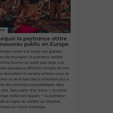
BREF
rquoi la psytrance attire
 nouveau public en Europe
gtemps restée à la marge des grandes
es électroniques, la psytrance semble
rd'hui toucher un public plus large. Les
vals spécialisés affichent complet, les line-
e diversifient et certains artistes issus de
echno ou de la hard dance n'hésitent plus à
grer des sonorités psychédéliques dans
s sets. Sans parler d'un retour — la scène
jamais réellement disparu — la psytrance
ît un regain de visibilité qui dépasse
rmais son cercle historique.