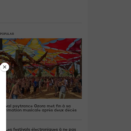
 POPULAR
estival psytrance Ozora met fin à sa
rammation musicale après deux décès
Les festivals électroniques à ne pas