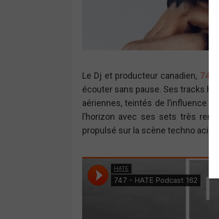
Le Dj et producteur canadien,
747
a
écouter sans pause. Ses tracks hy
aériennes, teintés de l’influence d
l’horizon avec ses sets très rema
propulsé sur la scène techno acid i