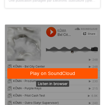
Une publication partagée par Electronic Subculture (@electronicsubculture)