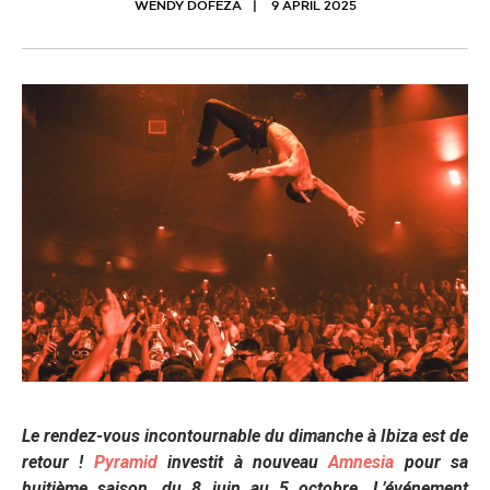
WENDY DOFEZA
9 APRIL 2025
Le rendez-vous incontournable du dimanche à Ibiza est de
retour !
Pyramid
investit à nouveau
Amnesia
pour sa
huitième saison, du 8 juin au 5 octobre. L’événement