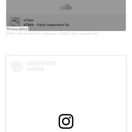
KŌMA / Nice People Dancing Records
·
KŌMA - Satyr Supervisor Ep