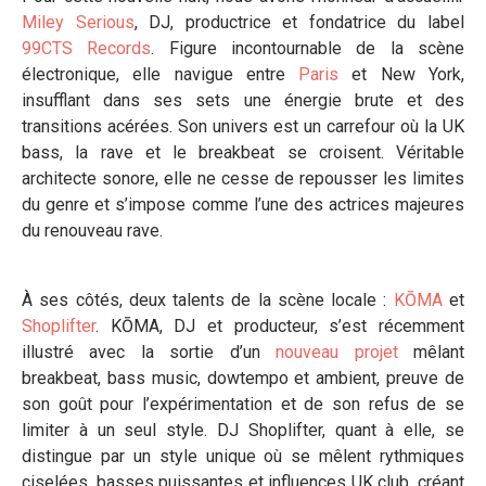
Miley Serious
, DJ, productrice et fondatrice du label
99CTS Records
. Figure incontournable de la scène
électronique, elle navigue entre
Paris
et New York,
insufflant dans ses sets une énergie brute et des
transitions acérées. Son univers est un carrefour où la UK
bass, la rave et le breakbeat se croisent. Véritable
architecte sonore, elle ne cesse de repousser les limites
du genre et s’impose comme l’une des actrices majeures
du renouveau rave.
À ses côtés, deux talents de la scène locale :
KŌMA
et
Shoplifter
. KŌMA, DJ et producteur, s’est récemment
illustré avec la sortie d’un
nouveau projet
mêlant
breakbeat, bass music, dowtempo et ambient, preuve de
son goût pour l’expérimentation et de son refus de se
limiter à un seul style. DJ Shoplifter, quant à elle, se
distingue par un style unique où se mêlent rythmiques
ciselées, basses puissantes et influences UK club, créant