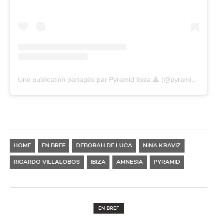
Une publication partagée par Pyramid Ibiza 🔺 (@pyramidibiza)
HOME
EN BREF
DEBORAH DE LUCA
NINA KRAVIZ
RICARDO VILLALOBOS
IBIZA
AMNESIA
PYRAMID
EN BREF