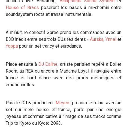
concerts live. Basstong,
Balaphonik Sound System
et
House of Brass
poseront les bases à mi-chemin entre
soundsystem roots et transe instrumentale.
À minuit, le collectif Spree prend les commandes avec un
B3B inédit entre ses trois DJs résidents -
Aurska
,
Ynnel
et
Yoppa
pour un set trancy et eurodance.
Place ensuite à
DJ Caline
, artiste parisien repéré à Boiler
Room, au REX ou encore à Madame Loyal, il navigue entre
trance et hard dance avec des prods mélodiques et
émotionnelles.
Puis le DJ & producteur
Meyem
prendra le relais avec un
set qui mêle house et trance, porté par une énergie
joyeuse et communicative à l’image de ses tracks comme
Trip to Kyoto ou Kyoto 2093.