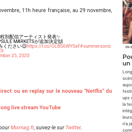
novembre, 11h heure française, au 29 novembre,
ouTube 日程別配信アーティスト発表✨
SULE MARKETSが追加決定🙌
みください😉
https://t.co/OLBS6WYSef
#summersonic
EN 
E9
mber 25, 2020
Pou
un
​Lon
scèn
aujou
irect ou en replay sur le nouveau "Netflix" du
festi
ups s
la t
 long live stream YouTube
inté
leur
n'a 
 pour
Mixmag.fr
, suivez-le sur
Twitter
.
conna