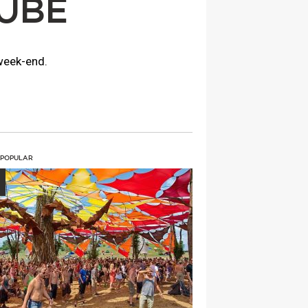
TUBE
week-end.
 POPULAR