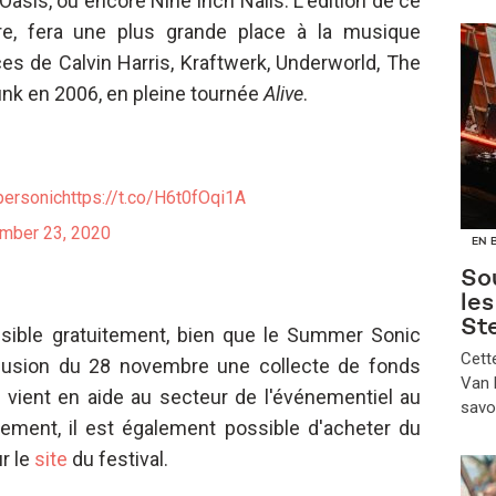
asis, ou encore Nine Inch Nails. L'édition de ce
, fera une plus grande place à la musique
es de Calvin Harris, Kraftwerk, Underworld, The
Punk en 2006, en pleine tournée
Alive
.
ersonic
https://t.co/H6t0fOqi1A
mber 23, 2020
EN 
Sou
le
St
sible gratuitement, bien que le Summer Sonic
​Cet
iffusion du 28 novembre une collecte de fonds
Van B
i vient en aide au secteur de l'événementiel au
savo
ement, il est également possible d'acheter du
r le
site
du festival.