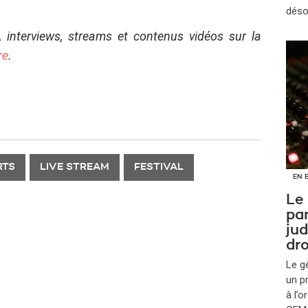
déso
, interviews, streams et contenus vidéos sur la
re
.
RTS
LIVE STREAM
FESTIVAL
EN 
Le
par
jud
dro
Le g
un p
à l’