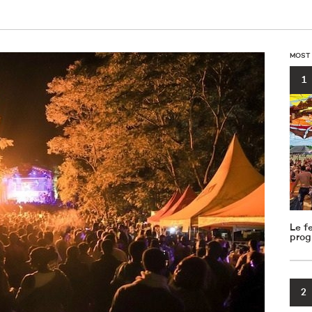
MOST
1
Le f
prog
2