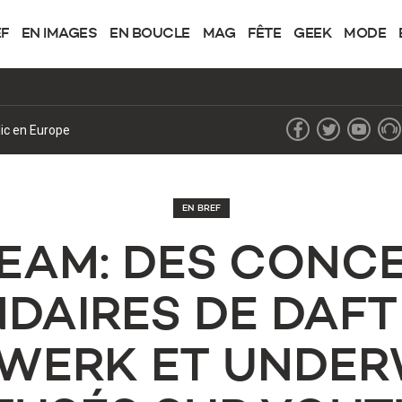
EF
EN IMAGES
EN BOUCLE
MAG
FÊTE
GEEK
MODE
lic en Europe
EN BREF
EAM: DES CONC
DAIRES DE DAFT
WERK ET UNDE