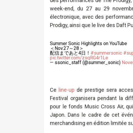
des performances de The Prodigy, O
week-end, du 27 au 29 novembre
électronique, avec des performanc
Prodigy, ainsi que le live des Daft 
Summer Sonic Highlights on YouTube
＜Nov.27～28＞
配信まであと4日！
#summersonic
#sup
pic.twitter.com/zsqRG4r1Le
— ssonic_staff (@summer_sonic)
Nove
Ce
line-up
de prestige sera acces
Festival organisera pendant la d
pour le fonds Music Cross Air, qu
Japon. Dans le cadre de cet évén
merchandising en édition limitée su