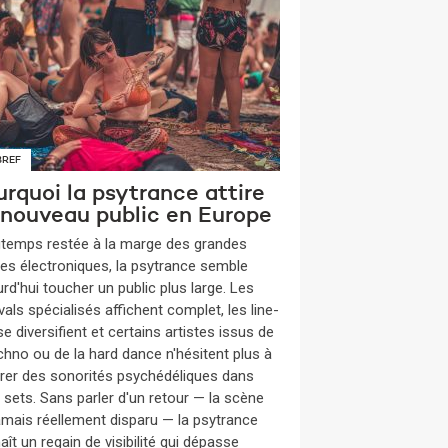
BREF
rquoi la psytrance attire
 nouveau public en Europe
gtemps restée à la marge des grandes
es électroniques, la psytrance semble
rd'hui toucher un public plus large. Les
vals spécialisés affichent complet, les line-
e diversifient et certains artistes issus de
echno ou de la hard dance n'hésitent plus à
grer des sonorités psychédéliques dans
s sets. Sans parler d'un retour — la scène
jamais réellement disparu — la psytrance
ît un regain de visibilité qui dépasse