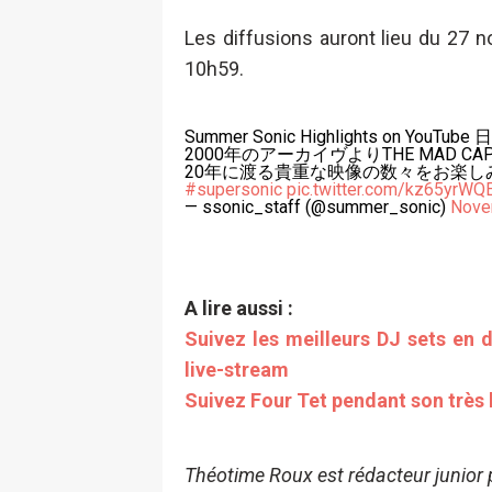
Les diffusions auront lieu du 27 
10h59.
Summer Sonic Highlights on Y
2000年のアーカイヴよりTHE MAD CAP
20年に渡る貴重な映像の数々をお楽し
#supersonic
pic.twitter.com/kz65yrWQ
— ssonic_staff (@summer_sonic)
Nove
A lire aussi :
Suivez les meilleurs DJ sets en d
live-stream
Suivez Four Tet pendant son très
Théotime Roux est rédacteur junior