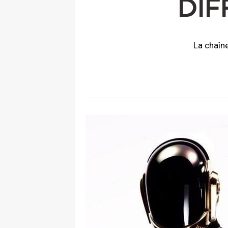
DIF
La chaîn