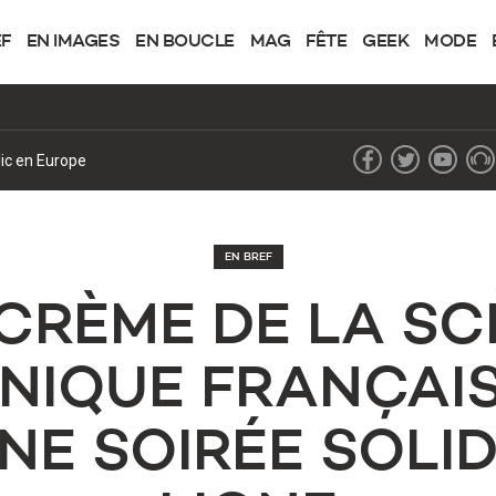
EF
EN IMAGES
EN BOUCLE
MAG
FÊTE
GEEK
MODE
lic en Europe
EN BREF
 CRÈME DE LA SC
NIQUE FRANÇAIS
NE SOIRÉE SOLID