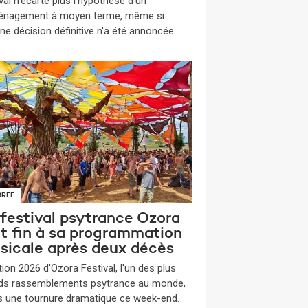
val n'écarte plus l'hypothèse d'un
nagement à moyen terme, même si
ne décision définitive n'a été annoncée.
BREF
 festival psytrance Ozora
t fin à sa programmation
sicale après deux décès
tion 2026 d'Ozora Festival, l'un des plus
ds rassemblements psytrance au monde,
is une tournure dramatique ce week-end.