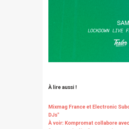
À lire aussi !
Mixmag France et Electronic Subc
DJs"
À voir: Kompromat collabore avec