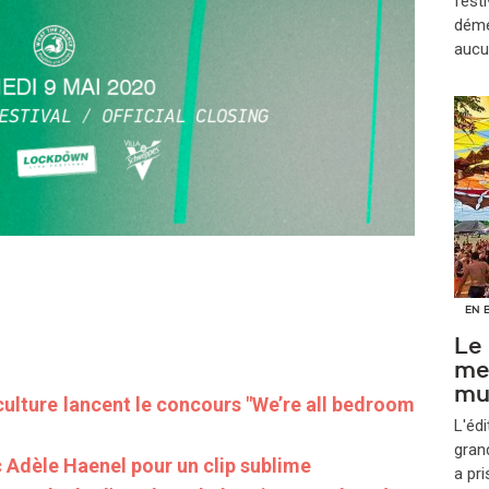
festi
démé
aucu
EN 
Le
me
mu
ulture lancent le concours "We’re all bedroom
L'édi
gran
 Adèle Haenel pour un clip sublime
a pr