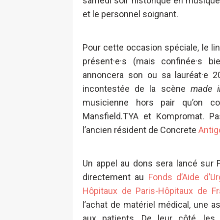
samedi soir historique en musique,
et le personnel soignant.
Pour cette occasion spéciale, le li
présent·e·s (mais confinée·s b
annoncera son ou sa lauréat·e 2
incontestée de la scène
made i
musicienne hors pair qu’on co
Mansfield.TYA et Kompromat. Pas
l’ancien résident de Concrete
Anti
Un appel au dons sera lancé sur 
directement au
Fonds d’Aide d’U
Hôpitaux de Paris-Hôpitaux de F
l’achat de matériel médical, une a
aux patients. De leur côté, les