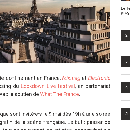
Le f
prog
2
3
de confinement en France,
Mixmag
et
Electronic
losing du
Lockdown Live festival
, en partenariat
4
vec le soutien de
What The France
.
ue sont invité·e·s le 9 mai dès 19h à une soirée
5
ratin de la scène française. Le but : passer ce