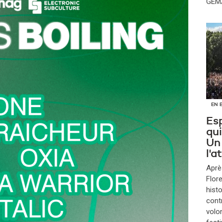
GEMA
EN 
Esp
qui
Un
l'
Aprè
Flore
histo
cont
volo