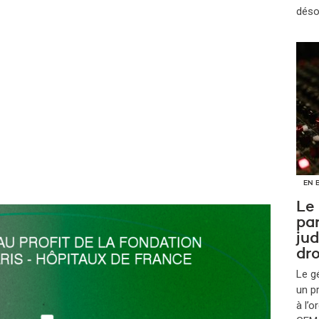
déso
EN 
Le
par
jud
dro
Le g
un p
à l’