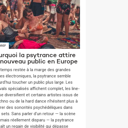
BREF
rquoi la psytrance attire
 nouveau public en Europe
gtemps restée à la marge des grandes
es électroniques, la psytrance semble
rd'hui toucher un public plus large. Les
vals spécialisés affichent complet, les line-
e diversifient et certains artistes issus de
echno ou de la hard dance n'hésitent plus à
grer des sonorités psychédéliques dans
s sets. Sans parler d'un retour — la scène
jamais réellement disparu — la psytrance
ît un regain de visibilité qui dépasse