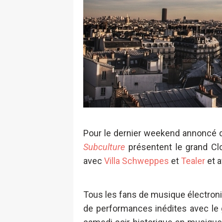
Pour le dernier weekend annoncé 
Subculture
présentent le grand C
avec
Villa Schweppes
et
Tealer
et a
Tous les fans de musique électroniq
de performances inédites avec le g