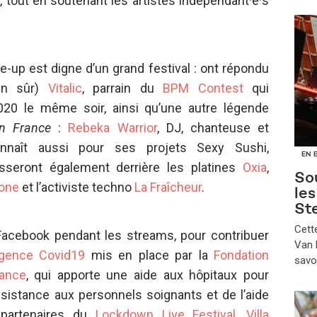
 tout en soutenant les artistes indépendant·e·s
ne-up est digne d’un grand festival : ont répondu
ien sûr)
Vitalic
, parrain du
BPM Contest
qui
020 le même soir, ainsi qu’une autre légende
n France
:
Rebeka Warrior
, DJ, chanteuse et
nnaît aussi pour ses projets Sexy Sushi,
EN 
seront également derrière les platines
Oxia
,
Sou
gone
et l’activiste techno
La Fraîcheur
.
le
St
​Cet
Facebook pendant les streams, pour contribuer
Van B
rgence Covid19
mis en place par la
Fondation
savo
rance
, qui apporte une aide aux hôpitaux pour
ssistance aux personnels soignants et de l’aide
 partenaires du
Lockdown Live Festival,
Villa