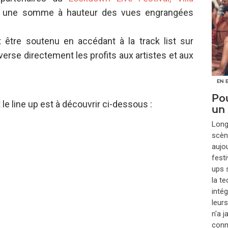
t une somme à hauteur des vues engrangées
 être soutenu en accédant à la track list sur
rse directement les profits aux artistes et aux
EN 
Pou
 le line up est à découvrir ci-dessous :
un
​Lon
scèn
aujou
festi
ups s
la t
inté
leur
n'a 
conna