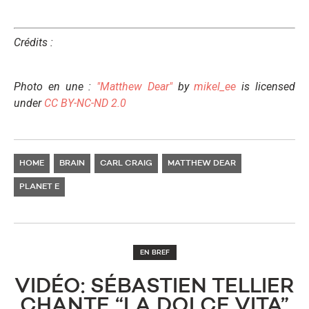
Crédits :
Photo en une :
"Matthew Dear"
by
mikel_ee
is licensed
under
CC BY-NC-ND 2.0
HOME
BRAIN
CARL CRAIG
MATTHEW DEAR
PLANET E
EN BREF
VIDÉO: SÉBASTIEN TELLIER
CHANTE “LA DOLCE VITA”