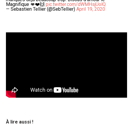
Magnifique 💋❤️🙌
pic.twitter.com/dWMHsjUolQ
— Sebastien Tellier (@SebTellier)
April 19, 2020
À lire aussi !