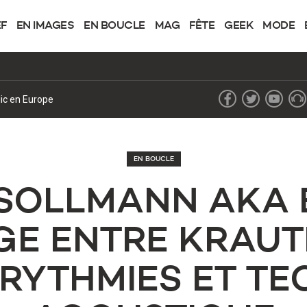
EF
EN IMAGES
EN BOUCLE
MAG
FÊTE
GEEK
MODE
 bataille judiciaire historique sur le droit d’auteur
EN BOUCLE
P SOLLMANN AKA 
GE ENTRE KRAUT
RYTHMIES ET T