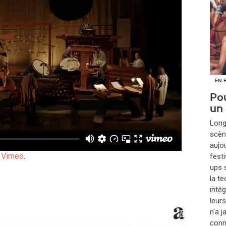
EN 
Pou
un
​Lon
scèn
aujou
n
Vimeo
.
festi
ups s
la t
inté
leur
n'a 
conna