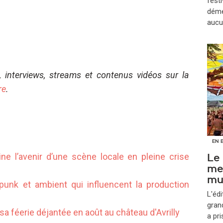
festi
démé
aucu
, interviews, streams et contenus vidéos sur la
re
.
EN 
ne l’avenir d’une scène locale en pleine crise
Le
me
mu
t-punk et ambient qui influencent la production
L'édi
gran
sa féerie déjantée en août au château d'Avrilly
a pr