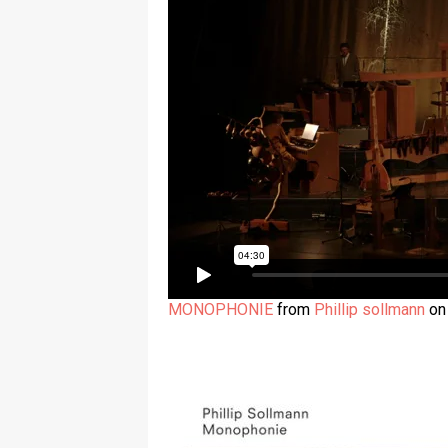
MONOPHONIE
from
Phillip sollmann
o