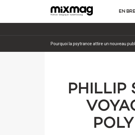
EN BR
Le générateur de musique par IA Suno perd une
PHILLI
VOYA
POLY