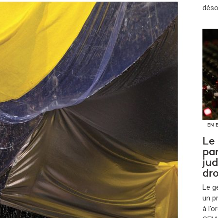
déso
EN 
Le
par
jud
dro
Le g
un p
à l’