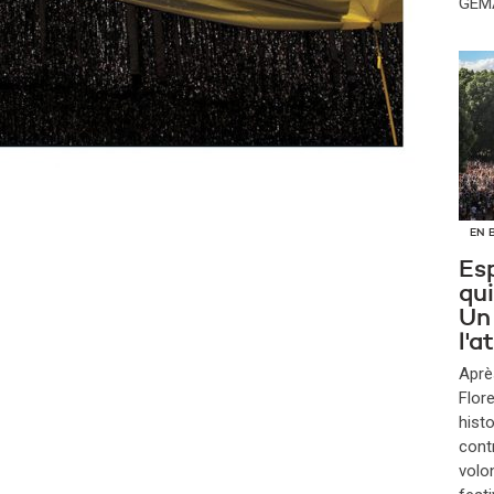
GEMA
EN 
Esp
qui
Un
l'
Aprè
Flore
histo
cont
volo