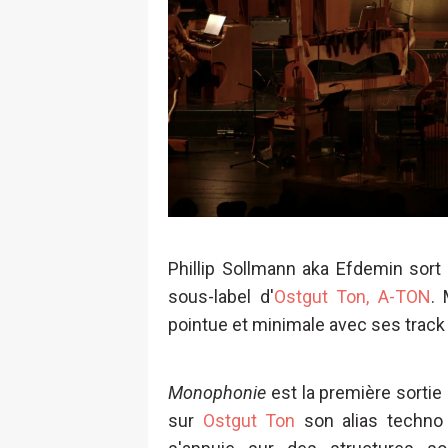
Phillip Sollmann aka Efdemin sor
sous-label d'
Ostgut Ton,
A-TON
. 
pointue et minimale avec ses track '
Monophonie
est la première sortie
sur
Ostgut Ton
son alias techno 