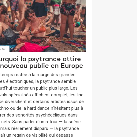
BREF
rquoi la psytrance attire
 nouveau public en Europe
gtemps restée à la marge des grandes
es électroniques, la psytrance semble
rd'hui toucher un public plus large. Les
vals spécialisés affichent complet, les line-
e diversifient et certains artistes issus de
echno ou de la hard dance n'hésitent plus à
grer des sonorités psychédéliques dans
s sets. Sans parler d'un retour — la scène
jamais réellement disparu — la psytrance
ît un regain de visibilité qui dépasse