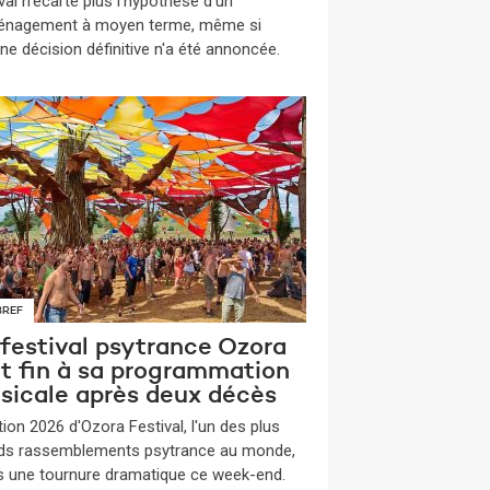
val n'écarte plus l'hypothèse d'un
nagement à moyen terme, même si
ne décision définitive n'a été annoncée.
BREF
 festival psytrance Ozora
t fin à sa programmation
sicale après deux décès
tion 2026 d'Ozora Festival, l'un des plus
ds rassemblements psytrance au monde,
is une tournure dramatique ce week-end.