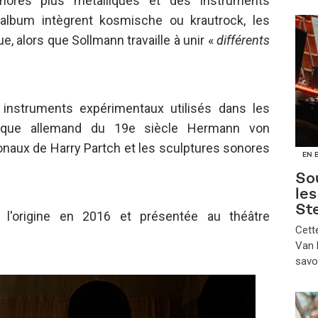
nores plus métalliques et des instruments
'album intègrent kosmische ou krautrock, les
e, alors que Sollmann travaille à unir «
différents
nstruments expérimentaux utilisés dans les
fique allemand du 19e siècle Hermann von
onaux de Harry Partch et les sculptures sonores
EN 
Sou
le
St
'origine en 2016 et présentée au théâtre
​Cet
Van B
savo