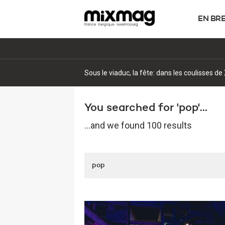
EN BR
Pourquoi la psytrance attire un nouveau pub
You searched for 'pop'...
...and we found 100 results