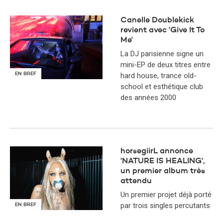
Canelle Doublekick
revient avec 'Give It To
Me'
La DJ parisienne signe un
mini-EP de deux titres entre
hard house, trance old-
EN BREF
school et esthétique club
des années 2000
horsegiirL annonce
'NATURE IS HEALING',
un premier album très
attendu
Un premier projet déjà porté
par trois singles percutants
EN BREF