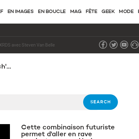
EF
EN IMAGES
EN BOUCLE
MAG
FÊTE
GEEK
MODE
de XRDS avec Steven Van Belle
'...
Cette combinaison futuriste
permet d'aller en rave