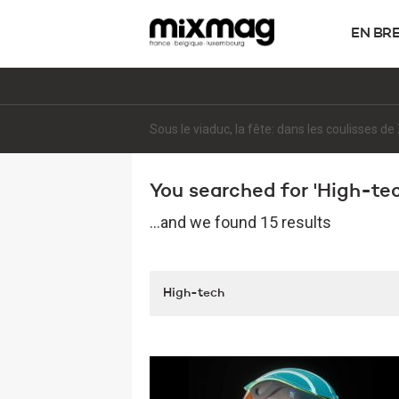
EN BR
Sous le viaduc, la fête: dans les coulisses 
You searched for 'High-tech
...and we found 15 results