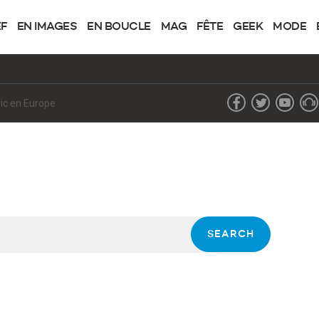
EF
EN IMAGES
EN BOUCLE
MAG
FÊTE
GEEK
MODE
lic en Europe