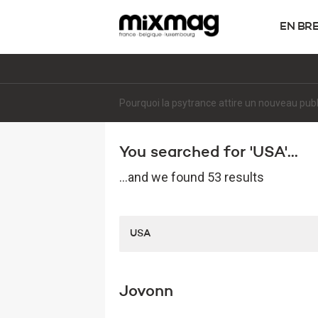
EN BR
Pourquoi la psytrance attire un nouveau pub
You searched for 'USA'...
...and we found 53 results
Jovonn