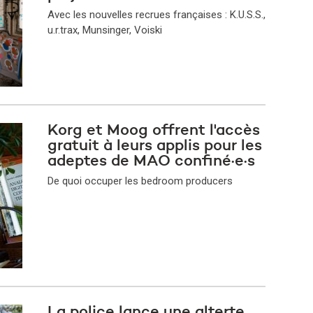
Avec les nouvelles recrues françaises : K.U.S.S.,
u.r.trax, Munsinger, Voiski
​Korg et Moog offrent l'accès
gratuit à leurs applis pour les
adeptes de MAO confiné·e·s
De quoi occuper les bedroom producers
La police lance une alterte