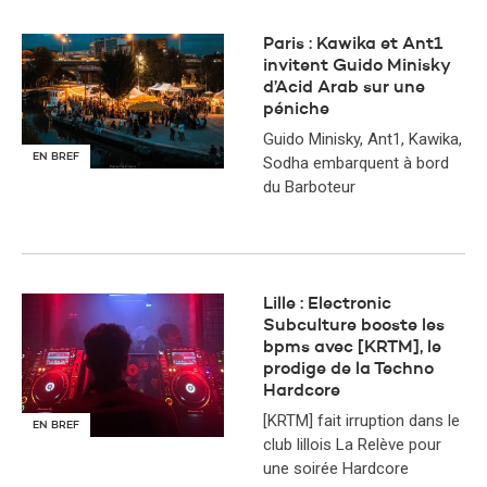
Paris : Kawika et Ant1
invitent Guido Minisky
d’Acid Arab sur une
péniche
Guido Minisky, Ant1, Kawika,
EN BREF
Sodha embarquent à bord
du Barboteur
Lille : Electronic
Subculture booste les
bpms avec [KRTM], le
prodige de la Techno
Hardcore
[KRTM] fait irruption dans le
EN BREF
club lillois La Relève pour
une soirée Hardcore