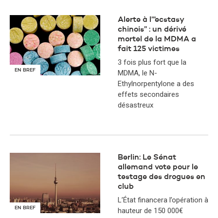
Alerte à l’”ecstasy
chinois” : un dérivé
mortel de la MDMA a
fait 125 victimes
3 fois plus fort que la
EN BREF
MDMA, le N-
Ethylnorpentylone a des
effets secondaires
désastreux
Berlin: Le Sénat
allemand vote pour le
testage des drogues en
club
L’État financera l’opération à
EN BREF
hauteur de 150 000€