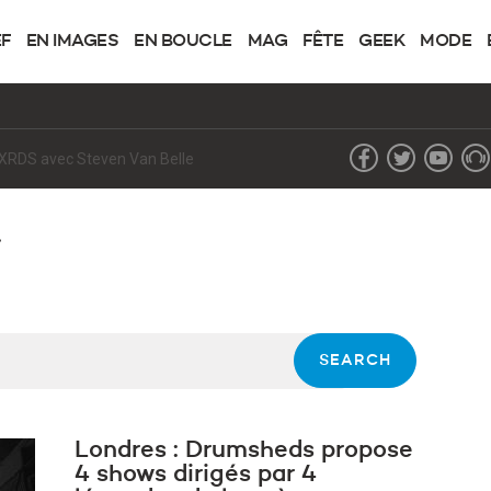
EF
EN IMAGES
EN BOUCLE
MAG
FÊTE
GEEK
MODE
de XRDS avec Steven Van Belle
.
Londres : Drumsheds propose
4 shows dirigés par 4