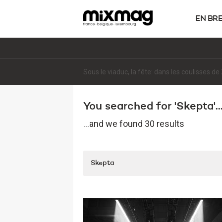
EN BR
Sous le viaduc, la fête: dans les coulisses 
You searched for 'Skepta'..
...and we found 30 results