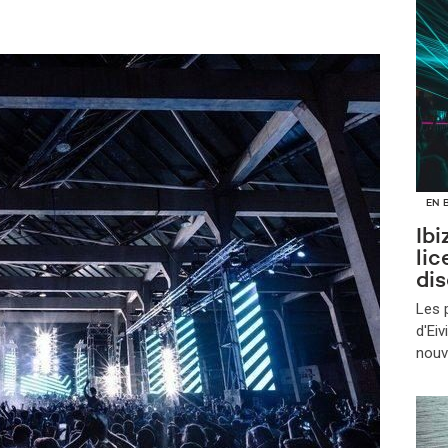
EN 
Ibi
lic
di
Les 
d'Ei
nouve