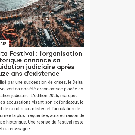
BREF
ta Festival : l'organisation
storique annonce sa
uidation judiciaire après
uze ans d'existence
lisé par une succession de crises, le Delta
ival voit sa société organisatrice placée en
dation judiciaire. L'édition 2026, marquée
des accusations visant son cofondateur, le
it de nombreux artistes et l'annulation de
ournée la plus fréquentée, aura eu raison de
ipe historique. Une reprise du festival reste
efois envisagée.