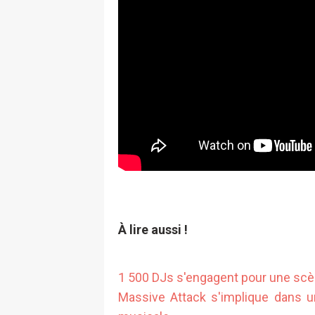
À lire aussi !
1 500 DJs s'engagent pour une scèn
Massive At
tack s'implique dans u