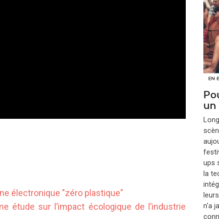
EN 
Pou
un
​Lon
scèn
aujou
festi
ups s
la t
inté
e électronique "zéro plastique"
leur
n'a 
ne étude sur l’impact écologique de l’industrie
conna