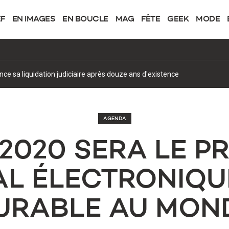
EF
EN IMAGES
EN BOUCLE
MAG
FÊTE
GEEK
MODE
once sa liquidation judiciaire après douze ans d'existence
AGENDA
2020 SERA LE P
AL ÉLECTRONIQ
URABLE AU MON