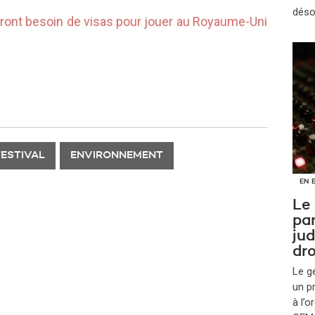
déso
 auront besoin de visas pour jouer au Royaume-U
ni
FESTIVAL
ENVIRONNEMENT
EN 
Le
par
jud
dro
Le g
un p
à l’