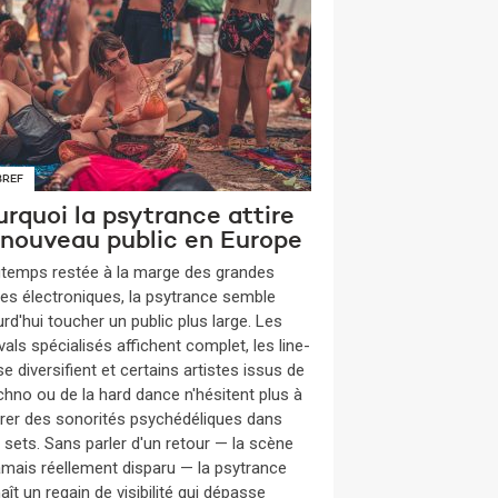
BREF
rquoi la psytrance attire
 nouveau public en Europe
gtemps restée à la marge des grandes
es électroniques, la psytrance semble
rd'hui toucher un public plus large. Les
vals spécialisés affichent complet, les line-
e diversifient et certains artistes issus de
echno ou de la hard dance n'hésitent plus à
grer des sonorités psychédéliques dans
s sets. Sans parler d'un retour — la scène
jamais réellement disparu — la psytrance
ît un regain de visibilité qui dépasse