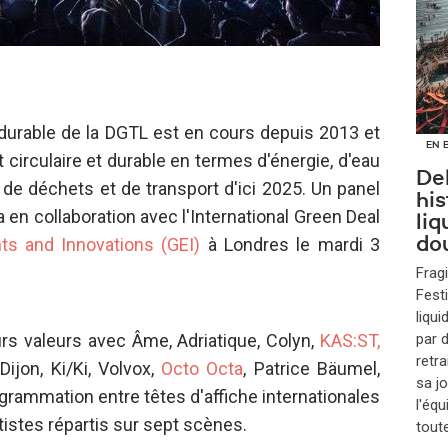
rable de la DGTL est en cours depuis 2013 et
EN 
 circulaire et durable en termes d'énergie, d'eau
Del
 de déchets et de transport d'ici 2025. Un panel
hi
ra en collaboration avec l'International Green Deal
liq
s and Innovations (GEI)
à Londres le mardi 3
do
Fragi
Fest
liqui
urs valeurs avec Âme, Adriatique, Colyn,
KAS:ST,
par 
retra
ijon, Ki/Ki, Volvox,
Octo Octa
, Patrice Bäumel,
sa j
grammation entre têtes d'affiche internationales
l'équ
tistes répartis sur sept scènes.
tout