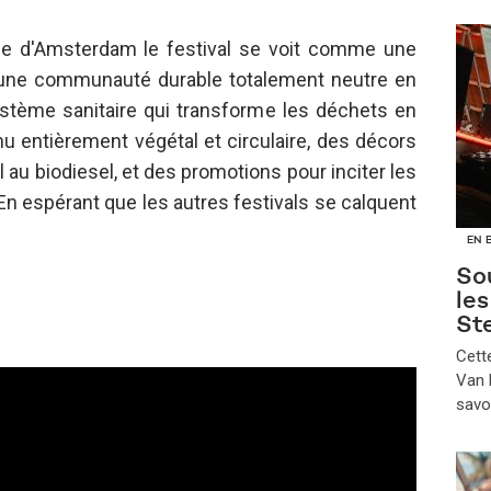
ville d'Amsterdam le festival se voit comme une
d'une communauté durable totalement neutre en
stème sanitaire qui transforme les déchets en
u entièrement végétal et circulaire, des décors
 au biodiesel, et des promotions pour inciter les
. En espérant que les autres festivals se calquent
EN 
Sou
le
St
​Cet
Van B
savo