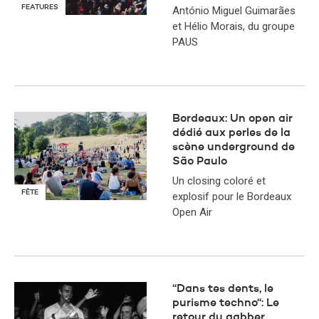
FEATURES
António Miguel Guimarães
et Hélio Morais, du groupe
PAUS
Bordeaux: Un open air
dédié aux perles de la
scène underground de
São Paulo
Un closing coloré et
FÊTE
explosif pour le Bordeaux
Open Air
“Dans tes dents, le
purisme techno“: Le
retour du gabber